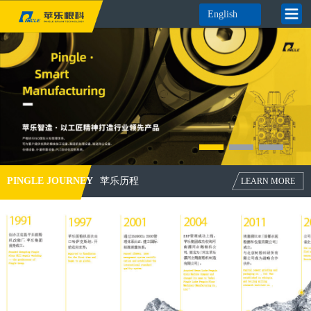
English
PINGLE JOURNEY
苹乐历程
LEARN MORE