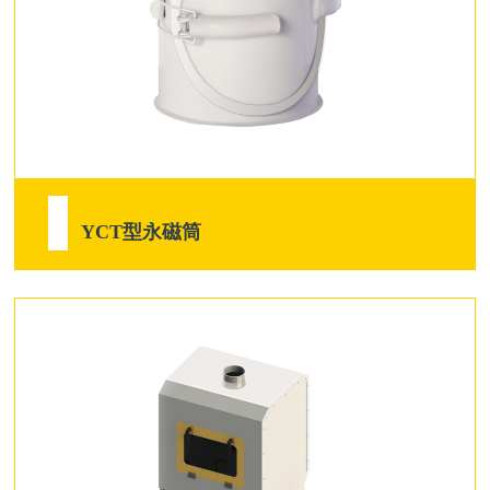
YCT型永磁筒