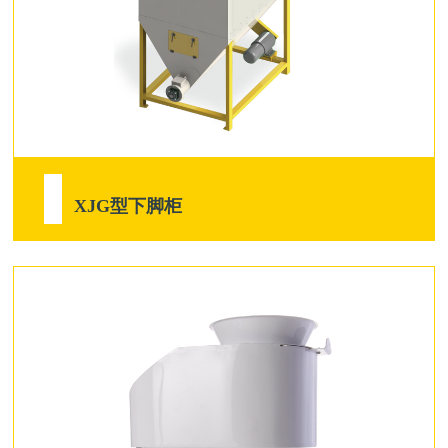
XJG型下脚柜