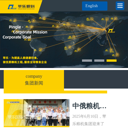
English
company
集团新闻
中俄粮机行业深化合作 | 俄罗斯面粉协会会长代表团一行盛赞苹乐创新实力
2025年6月10日，苹
乐粮机集团迎来了