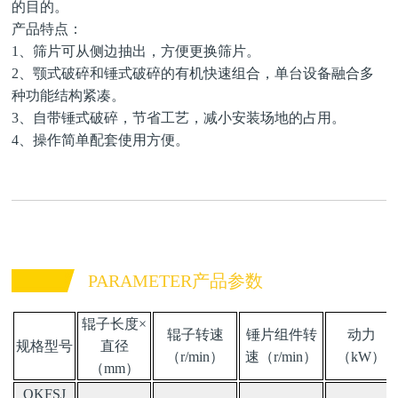
的目的。
产品特点：
1、筛片可从侧边抽出，方便更换筛片。
2、颚式破碎和锤式破碎的有机快速组合，单台设备融合多
种功能结构紧凑。
3、自带锤式破碎，节省工艺，减小安装场地的占用。
4、操作简单配套使用方便。
PARAMETER产品参数
辊子长度×
辊子转速
锤片组件转
动力
规格型号
直径
（r/min）
速（r/min）
（kW）
（mm）
QKFSJ