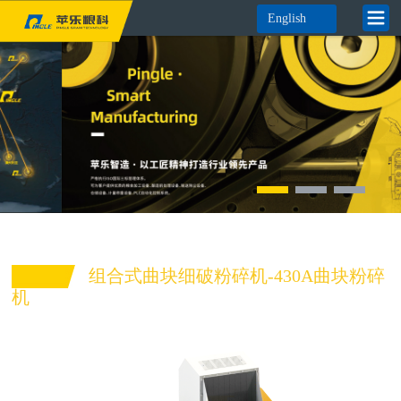
English
组合式曲块细破粉碎机-430A曲块粉碎
机