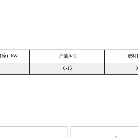
粉碎）kW
产量(t/h)
进料
8-15
8