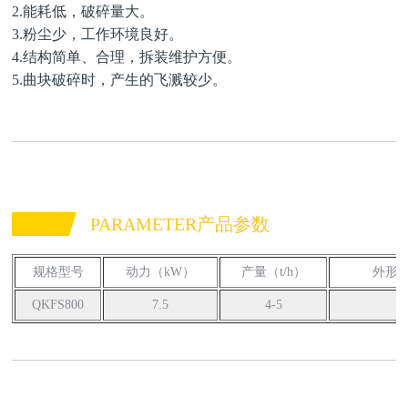
2.能耗低，破碎量大。
3.粉尘少，工作环境良好。
4.结构简单、合理，拆装维护方便。
5.曲块破碎时，产生的飞溅较少。
PARAMETER产品参数
规格型号
动力（kW）
产量（t/h）
外形尺
QKFS800
7.5
4-5
2