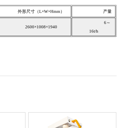
形尺寸（L×W×Hmm）
产量
6～
2600×1008×1940
16t/h