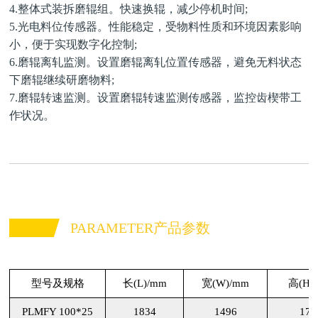
4.整体式装拆磨辊组。快速换辊，减少停机时间;
5.光电料位传感器。性能稳定，受物料性质和环境因素影响
小，便于实现数字化控制;
6.磨辊离轧监测。设置磨辊离轧位置传感器，避免无料状态
下磨辊继续研磨物料;
7.磨辊转速监测。设置磨辊转速监测传感器，监控齿楔带工
作状况。
PARAMETER产品参数
型号及规格
长(L)/mm
宽(W)/mm
高(H)
PLMFY 100*25
1834
1496
171