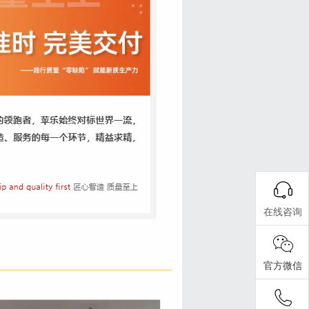
在线咨询
官方微信