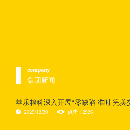
company
集团新闻
苹乐粮科深入开展“零缺陷 准时 完美
2025/12/20
点击 : 2926