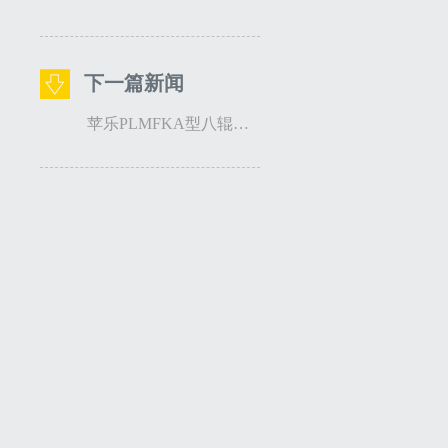
下一篇新闻
苹乐PLMFKA型八辊磨粉机助力粉企设备升级 提质增效